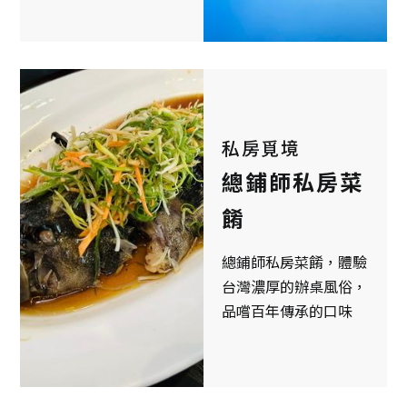
私房覓境
總鋪師私房菜
餚
總鋪師私房菜餚，體驗
台灣濃厚的辦桌風俗，
品嚐百年傳承的口味